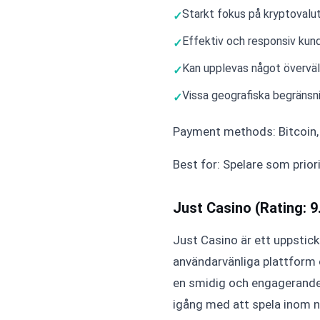
Starkt fokus på kryptovalu
Effektiv och responsiv kun
Kan upplevas något överväl
Vissa geografiska begränsn
Payment methods: Bitcoin, E
Best for: Spelare som prior
Just Casino (Rating: 9
Just Casino är ett uppstick
användarvänliga plattform o
en smidig och engagerande s
igång med att spela inom n