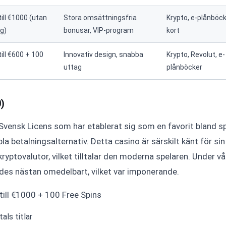
ill €1000 (utan
Stora omsättningsfria
Krypto, e-plånböck
g)
bonusar, VIP-program
kort
ill €600 + 100
Innovativ design, snabba
Krypto, Revolut, e-
uttag
plånböcker
0)
 Svensk Licens som har etablerat sig som en favorit bland s
la betalningsalternativ. Detta casino är särskilt känt för 
ryptovalutor, vilket tilltalar den moderna spelaren. Under vå
es nästan omedelbart, vilket var imponerande.
ill €1000 + 100 Free Spins
ls titlar