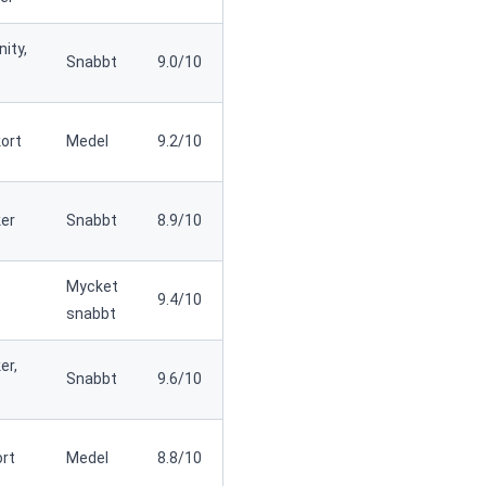
nity,
Snabbt
9.0/10
kort
Medel
9.2/10
ker
Snabbt
8.9/10
Mycket
9.4/10
snabbt
er,
Snabbt
9.6/10
ort
Medel
8.8/10