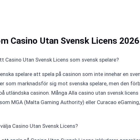
om Casino Utan Svensk Licens 2026
 ett Casino Utan Svensk Licens som svensk spelare?
r svenska spelare att spela på casinon som inte innehar en sv
rer som marknadsför sig mot svenska spelare, men den förb
å utländska casinon. Många Alla casino utan svensk licens 
som MGA (Malta Gaming Authority) eller Curacao eGaming, v
 välja Casino Utan Svensk Licens?