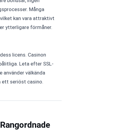
re bonusar, ingen
ingsprocesser. Många
ilket kan vara attraktivt
r ytterligare förmåner.
 dess licens. Casinon
litliga. Leta efter SSL-
de använder välkända
 ett seriöst casino.
– Rangordnade