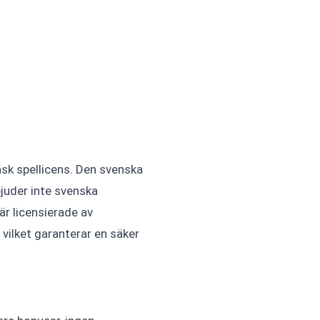
ensk spellicens. Den svenska
juder inte svenska
är licensierade av
ilket garanterar en säker