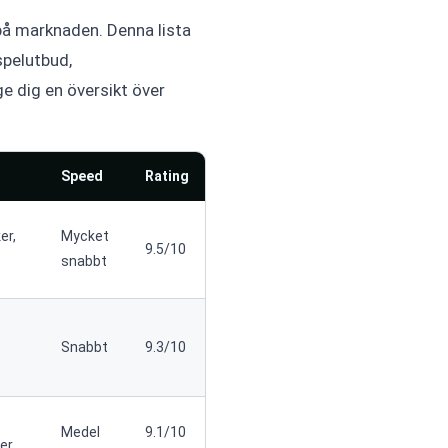
på marknaden. Denna lista
spelutbud,
e dig en översikt över
Speed
Rating
er,
Mycket
9.5/10
snabbt
Snabbt
9.3/10
Medel
9.1/10
er