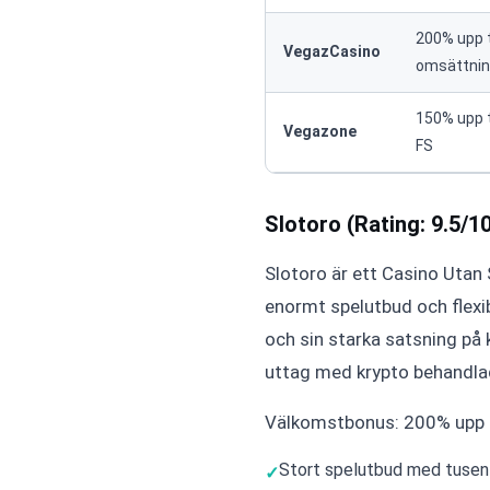
200% upp t
VegazCasino
omsättnin
150% upp t
Vegazone
FS
Slotoro (Rating: 9.5/1
Slotoro är ett Casino Utan
enormt spelutbud och flexib
och sin starka satsning på k
uttag med krypto behandlad
Välkomstbonus: 200% upp t
Stort spelutbud med tusenta