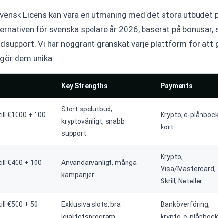
 Svensk Licens kan vara en utmaning med det stora utbudet 
ernativen för svenska spelare år 2026, baserat på bonusar, 
support. Vi har noggrant granskat varje plattform för att g
 gör dem unika.
Key Strengths
Payments
Stort spelutbud,
ill €1000 + 100
Krypto, e-plånböck
kryptovänligt, snabb
kort
support
Krypto,
ill €400 + 100
Användarvänligt, många
Visa/Mastercard,
kampanjer
Skrill, Neteller
ill €500 + 50
Exklusiva slots, bra
Banköverföring,
lojalitetsprogram
krypto, e-plånböck