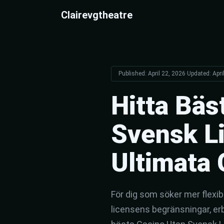
Clairevgtheatre
Published: April 22, 2026
·
Updated: Apri
Hitta Bäs
Svensk L
Ultimata 
För dig som söker mer flexi
licensens begränsningar, er